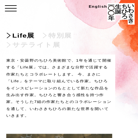
Skip
い
English
menu
わ
to
さ
き
content
ち
ひ
ろ
展
Life展
特別展
生
誕
示
100
サテライト展
年
会
東京・安曇野のちひろ美術館で、1年を通じて開催
する「Life展」では、さまざまな分野で活躍する
作家たちとコラボレートします。 今、まさに
「Life」をテーマに取り組んでいる作家。ちひろ
をインスピレーションのもととして新たな作品を
生み出す作家。ちひろと響き合う感性を持つ作
家。そうした7組の作家たちとのコラボレーション
を通して、いわさきちひろの新たな世界を開いて
いきます。