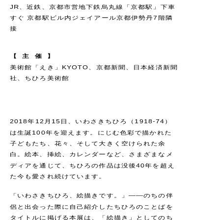
JR、近鉄、京都市営地下鉄烏丸線「京都駅」下車
すぐ 京都駅ビル内ジェイアール京都伊勢丹7階隣
接
【
主
催
】
美術館「えき」KYOTO、京都新聞、日本経済新聞
社、ちひろ美術館
2018年12月15日、いわさきちひろ（1918-74）
は生誕100年を迎えます。にじむ色彩で描かれた
子どもたち、花々、そして大きく空けられた余
白。絵本、挿絵、カレンダーなど、さまざまなメ
ディアを通じて、ちひろの作品は没後40年を超え
た今も愛され続けています。
「いわさきちひろ、絵描きです。」――のちの伴
侶と出会った際に自己紹介したちひろのことばを
タイトルに掲げる本展は、「絵描き」としてのち