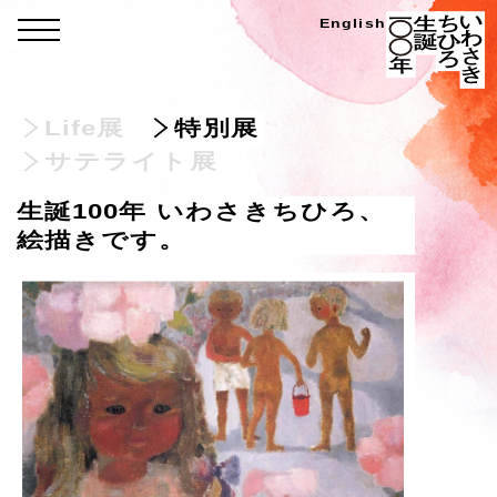
Skip
い
English
menu
わ
to
さ
き
content
ち
ひ
ろ
Life展
特別展
生
誕
100
サテライト展
年
生誕100年 いわさきちひろ、
絵描きです。