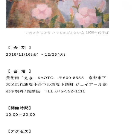
いわさきちひろ ハマヒルガオと少女 1950年代半ば
【
会
期
】
2018/11/16(金) ~ 12/25(火)
【
会
場
】
美術館「えき」KYOTO 〒600-8555 京都市下
京区烏丸通塩小路下ル東塩小路町 ジェイアール京
都伊勢丹7階隣接 TEL.075-352-1111
【
開
館
時
間
】
10:00～20:00
【
ア
ク
セ
ス
】