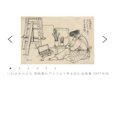
いわさきちひろ 屋根裏のアトリエで本を読む自画像 1947年頃