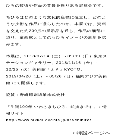
ひろの技術や作品の背景を振り返る展覧会です。
ちひろはどのような文化的座標に位置し、どのよ
うな技術を作品に凝らしたのか。本展では、資料
を交えた約200点の展示品を通じ、作品の細部に
迫り、童画家としてのちひろイメージの刷新を試
みます。
本展は、2018/07/14（土）～09/09（日）
東京ス
テーションギャラリー
、2018/11/16（金）～
12/25（火）
美術館「えき」KYOTO
、
2019/04/20（土）～05/26（日）
福岡アジア美術
館
にて開催します。
協賛：野崎印刷紙業株式会社
「生誕100年 いわさきちひろ、絵描きです。」情
報サイト
http://www.nikkei-events.jp/art/chihiro/
特設ページへ