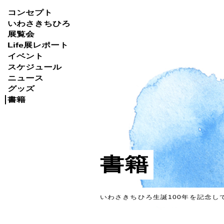
Skip
コンセプト
to
いわさきちひろ
展覧会
content
Life展レポート
イベント
スケジュール
ニュース
グッズ
書籍
書籍
いわさきちひろ生誕100年を記念し