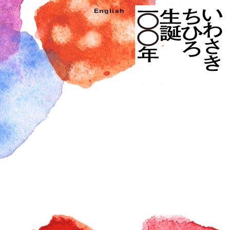
い
English
わ
さ
き
ち
ひ
ろ
生
誕
100
年