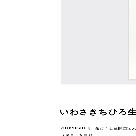
いわさきちひろ生誕100
2018/03/01刊 発行：公益財
（東京・安曇野）