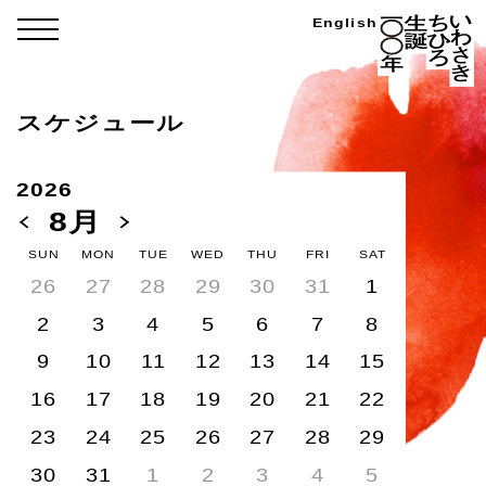
Skip
い
English
menu
わ
to
さ
き
content
ち
ひ
ろ
スケジュール
生
誕
100
年
2026
8月
SUN
MON
TUE
WED
THU
FRI
SAT
26
27
28
29
30
31
1
2
3
4
5
6
7
8
9
10
11
12
13
14
15
16
17
18
19
20
21
22
23
24
25
26
27
28
29
30
31
1
2
3
4
5