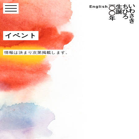
Skip
い
English
menu
わ
to
さ
き
content
ち
ひ
ろ
イベント
生
誕
100
年
情報は決まり次第掲載します。