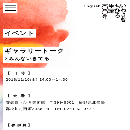
Skip
い
English
menu
わ
to
さ
き
content
ち
ひ
ろ
イベント
生
誕
100
年
ギャラリートーク
みんないきてる
【
日
時
】
2018/11/10(土) 14:00～14:30
【
会
場
】
安曇野ちひろ美術館 〒399-8501 長野県北安曇
郡松川村西原3358-24 TEL.0261-62-0772
【
参
加
費
】