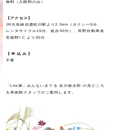
無料（入館料のみ）
【
ア
ク
セ
ス
】
JR大糸線信濃松川駅より2.5km（タクシー5分、
レンタサイクル15分、徒歩30分）、長野自動車道
安曇野I.C.より30分
【
申
込
み
】
不要
「Life展」みんないきてる 谷川俊太郎 の見どころ
を美術館スタッフがご案内します。