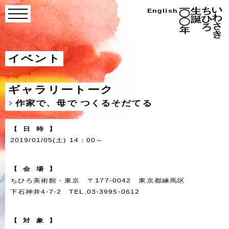
Skip
い
English
menu
わ
to
さ
き
content
ち
ひ
ろ
イベント
生
誕
100
年
ギャラリートーク
作家で、母で つくるそだてる
【
日
時
】
2019/01/05(土) 14：00～
【
会
場
】
ちひろ美術館・東京 〒177-0042 東京都練馬区
下石神井4-7-2 TEL.03-3995-0612
【
対
象
】