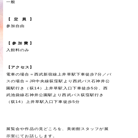
一般
【
定
員
】
参加自由
【
参
加
費
】
入館料のみ
【
ア
ク
セ
ス
】
電車の場合＝西武新宿線上井草駅下車徒歩7分／バ
スの場合＝JR中央線荻窪駅より西武バス石神井公
園駅行き（荻14）上井草駅入口下車徒歩5分、西
武池袋線石神井公園駅より西武バス荻窪駅行き
（荻14）上井草駅入口下車徒歩5分
展覧会や作品の見どころを、美術館スタッフが展
示室にてお話しします。