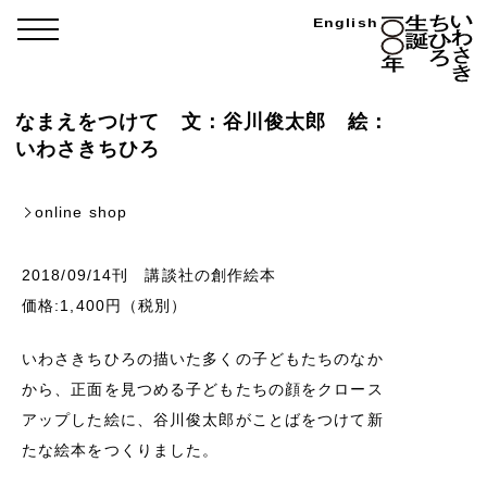
Skip
い
English
menu
わ
to
さ
き
content
ち
ひ
ろ
なまえをつけて 文：谷川俊太郎 絵：
生
誕
いわさきちひろ
100
年
online shop
2018/09/14刊 講談社の創作絵本
価格:1,400円（税別）
いわさきちひろの描いた多くの子どもたちのなか
から、正面を見つめる子どもたちの顔をクロース
アップした絵に、谷川俊太郎がことばをつけて新
たな絵本をつくりました。