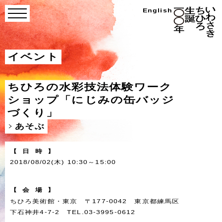
Skip
い
English
menu
わ
to
さ
き
content
ち
ひ
ろ
イベント
生
誕
100
年
ちひろの水彩技法体験ワーク
ショップ「にじみの缶バッジ
づくり」
あそぶ
【
日
時
】
2018/08/02(木) 10:30～15:00
【
会
場
】
ちひろ美術館・東京 〒177-0042 東京都練馬区
下石神井4-7-2 TEL.03-3995-0612