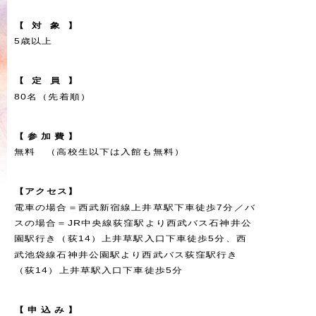
【
対
象
】
5歳以上
【
定
員
】
80名（先着順）
【
参
加
費
】
無料 （高校生以下は入館も無料）
【
ア
ク
セ
ス
】
電車の場合＝西武新宿線上井草駅下車徒歩7分／バ
スの場合＝JR中央線荻窪駅より西武バス石神井公
園駅行き（荻14）上井草駅入口下車徒歩5分、西
武池袋線石神井公園駅より西武バス荻窪駅行き
（荻14）上井草駅入口下車徒歩5分
【
申
込
み
】