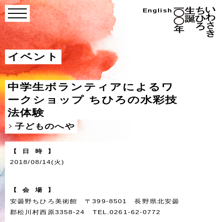
Skip
い
English
menu
わ
to
さ
き
content
ち
ひ
ろ
イベント
生
誕
100
年
中学生ボランティアによるワ
ークショップ ちひろの水彩技
法体験
子どものへや
【
日
時
】
2018/08/14(火)
【
会
場
】
安曇野ちひろ美術館 〒399-8501 長野県北安曇
郡松川村西原3358-24 TEL.0261-62-0772