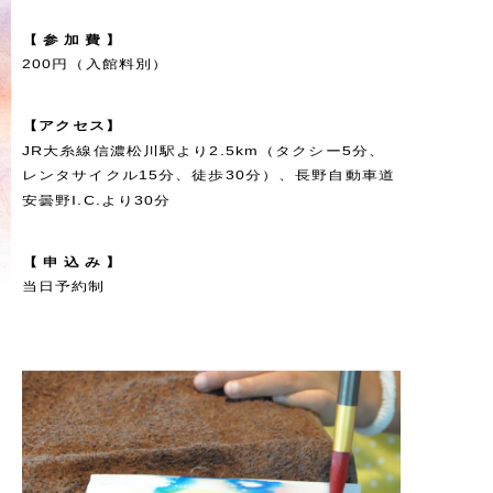
【
参
加
費
】
200円（入館料別）
【
ア
ク
セ
ス
】
JR大糸線信濃松川駅より2.5km（タクシー5分、
レンタサイクル15分、徒歩30分）、長野自動車道
安曇野I.C.より30分
【
申
込
み
】
当日予約制