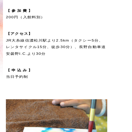
【
参
加
費
】
200円（入館料別）
【
ア
ク
セ
ス
】
JR大糸線信濃松川駅より2.5km（タクシー5分、
レンタサイクル15分、徒歩30分）、長野自動車道
安曇野I.C.より30分
【
申
込
み
】
当日予約制