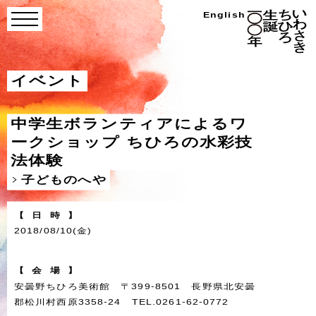
Skip
い
English
menu
わ
to
さ
き
content
ち
ひ
ろ
イベント
生
誕
100
年
中学生ボランティアによるワ
ークショップ ちひろの水彩技
法体験
子どものへや
【
日
時
】
2018/08/10(金)
【
会
場
】
安曇野ちひろ美術館 〒399-8501 長野県北安曇
郡松川村西原3358-24 TEL.0261-62-0772