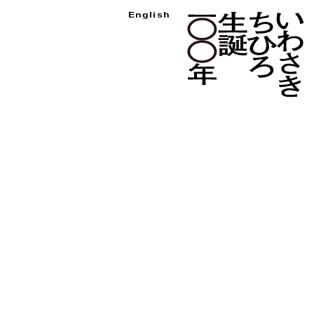
い
English
わ
さ
き
ち
ひ
ろ
生
誕
100
年