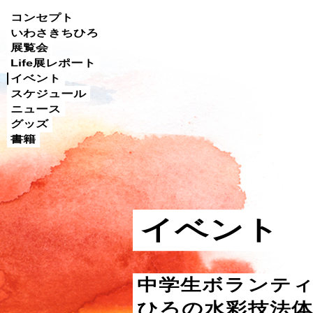
Skip
コンセプト
to
いわさきちひろ
展覧会
content
Life展レポート
イベント
スケジュール
ニュース
グッズ
書籍
イベント
中学生ボランティ
ひろの水彩技法体