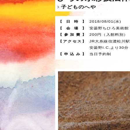
子どものへや
【
日
時
】
2018/08/01(水)
【
会
場
】
安曇野ちひろ美術館 〒3
【
参
加
費
】
200円（入館料別）
【
ア
ク
セ
ス
】
JR大糸線信濃松川駅
安曇野I.C.より30分
【
申
込
み
】
当日予約制