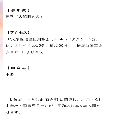
【
参
加
費
】
無料（入館料のみ）
【
ア
ク
セ
ス
】
JR大糸線信濃松川駅より2.5km（タクシー5分、
レンタサイクル15分、徒歩30分）、長野自動車道
安曇野I.C.より30分
【
申
込
み
】
不要
「Life展」ひろしま 石内都 に関連し、地元・松川
中学校の図書委員たちが、平和の絵本を読み聞か
せます。