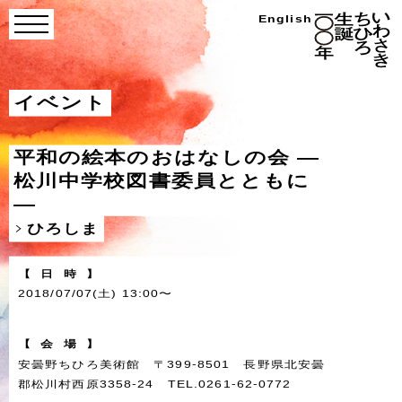
Skip
い
English
menu
わ
to
さ
き
content
ち
ひ
ろ
イベント
生
誕
100
年
平和の絵本のおはなしの会 ―
松川中学校図書委員とともに
―
ひろしま
【
日
時
】
2018/07/07(土) 13:00〜
【
会
場
】
安曇野ちひろ美術館 〒399-8501 長野県北安曇
郡松川村西原3358-24 TEL.0261-62-0772