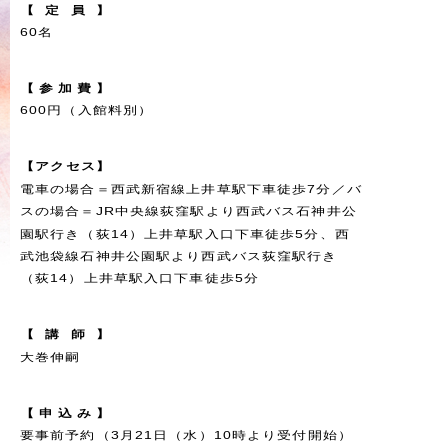
【
定
員
】
60名
【
参
加
費
】
600円（入館料別）
【
ア
ク
セ
ス
】
電車の場合＝西武新宿線上井草駅下車徒歩7分／バ
スの場合＝JR中央線荻窪駅より西武バス石神井公
園駅行き（荻14）上井草駅入口下車徒歩5分、西
武池袋線石神井公園駅より西武バス荻窪駅行き
（荻14）上井草駅入口下車徒歩5分
【
講
師
】
大巻伸嗣
【
申
込
み
】
要事前予約（3月21日（水）10時より受付開始）