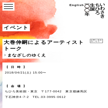
Skip
い
English
menu
わ
to
さ
き
content
ち
ひ
ろ
イベント
生
誕
100
年
お申し込み
大巻伸嗣によるアーティスト
はこちら
トーク
まなざしのゆくえ
【
日
時
】
2018/04/21(土) 15:00〜
【
会
場
】
ちひろ美術館・東京 〒177-0042 東京都練馬区
下石神井4-7-2 TEL.03-3995-0612