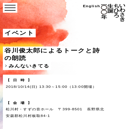
Skip
い
English
menu
わ
to
さ
き
content
ち
ひ
ろ
イベント
生
誕
100
年
谷川俊太郎によるトークと詩
の朗読
みんないきてる
【
日
時
】
2018/10/14(日) 13:30～15:00（13:00開場）
【
会
場
】
松川村・すずの音ホール 〒399-8501 長野県北
安曇郡松川村板取84-1