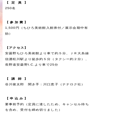
【
定
員
】
250名
【
参
加
費
】
1,500円（ちひろ美術館入館券付／展示会期中有
効）
【
ア
ク
セ
ス
】
安曇野ちひろ美術館より車で約５分、ＪＲ大糸線
信濃松川駅より徒歩約５分（タクシー約２分）、
長野道安曇野I.C.より車で25分
【
講
師
】
谷川俊太郎 聞き手：川口恵子（ナナロク社）
【
申
込
み
】
要事前予約（定員に達したため、キャンセル待ち
を含め、受付を締め切りました）