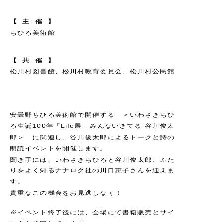
【
主
催
】
ちひろ美術館
【
共
催
】
松川村図書館、松川村教育委員会、松川村公民館
安曇野ちひろ美術館で開催する ＜いわさきちひ
ろ生誕100年「Life展」みんないきてる 谷川俊太
郎＞ に関連し、谷川俊太郎によるトークと詩の
朗読イベントを開催します。
聞き手には、いわさきちひろと谷川俊太郎、ふた
りをよく知るナナロク社の川口恵子さんを迎えま
す。
貴重なこの機会をお見逃しなく！
※イベント終了後には、会場にて書籍販売とサイ