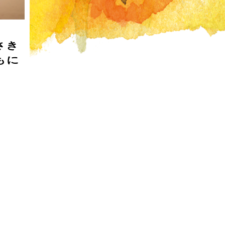
さき
もに