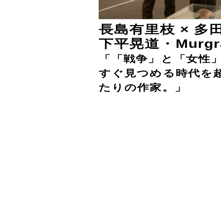
長島有里枝 × 多田
下平晃道・Murgr
「「戦争」と「女性
すぐ見つめる時代を
たりの作家。」
ちひろ美術館
ちひろ美術館・東京
安曇野ちひろ美