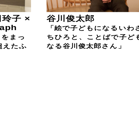
玲子 ×
谷川俊太郎
aph
「絵で子どもになるいわ
」をまっ
ちひろと、ことばで子ど
超えたふ
なる谷川俊太郎さん」
術館
instagram
twitter