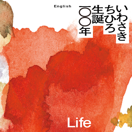
い
English
わ
さ
き
ち
ひ
ろ
生
誕
100
年